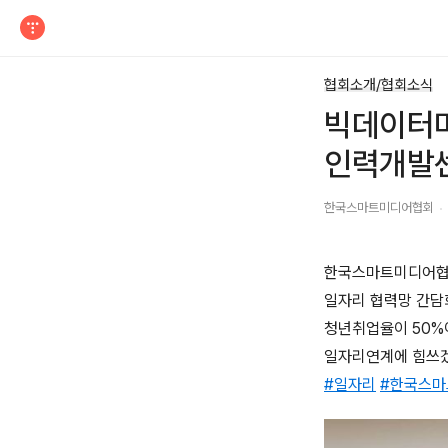
티스토리
협회소개/협회소식
빅데이터마
인력개발
한국스마트미디어협회
한국스마트미디어협
일자리 협력망 간담
청년취업율이 50%
일자리연계에 힘쓰
#일자리
#한국스