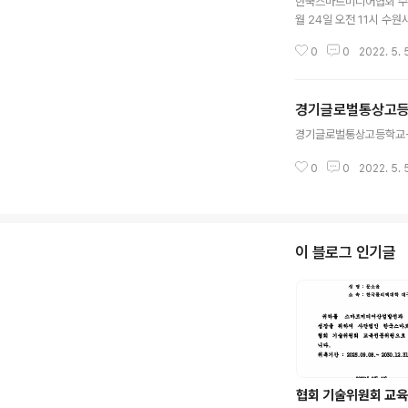
한국스마트미디어협회 수원
월 24일 오전 11시 
조합, 수원시사회적기업협
0
0
2022. 5. 
적 기업과 청년일자리 마
대학 취업연계를 추진예
경기글로벌통상고등학교
글 내용
경기글로벌통상고등학교-20
0
0
2022. 5. 
이 블로그 인기글
협회 기술위원회 교