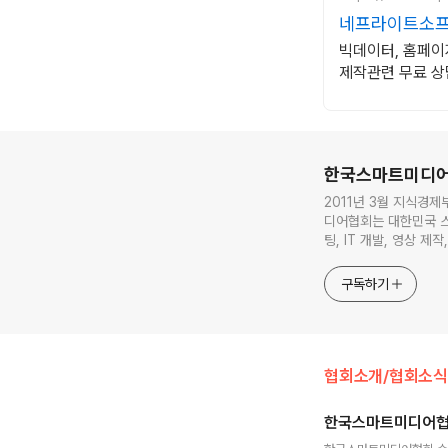
네프라이트소프
빅데이터, 홈페이
제작관련 무료 상담
로그 정보
한국스마트미디
2011년 3월 지식경
디어협회는 대한민국 스마트미
팅, IT 개발, 영상 
상생을 통한 새로운 부
교
구독하기
협회소개/협회소식
한국스마트미디어협회
글 내용