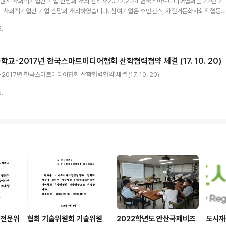
시 사회적기업간 기업 간담회 개최 관리자2022.2.24 한국스마트미디어협회는 22년 2
수원시 사회적기업간 기업 간담회 개최하였습니다. 참여기업은 휴먼컨스, 자전거문화사회적협동
의회 및 하남경제신문 편집국장(이상협) 과 (주)쇼캅(대표 이성문)이 참여하여 수원시 사회
5.
련 및 기업간 협력방안에 대해 협의하였습니다. 향후 수원시 사회적 기업과 특성화고 및 인근
정입니다.
-2017년 한국스마트미디어협회 산학협력협약 체결 (17. 10. 20)
17년 한국스마트미디어협회 산학협력협약 체결 (17. 10. 20)
5.
육전문위
협회 기술위원회 기술위원
2022학년도 안산국제비즈
도시재생