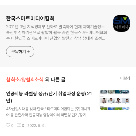
로그 정보
한국스마트미디어협회
2011년 3월 지식경제부 산하로 발족하여 현재 과학기술정보
통신부 산하기관으로 활발히 활동 중인 한국스마트미디어협회
는 대한민국 스마트미디어 산업의 발전과 상생 생태계 조성을
이끄는 중심축입니다. 현재 언론, 광고 마케팅, IT 개발, 영상
제작, 홍보, 모바일 서비스 등 다양한 분야의 300여 개 기업
구독하기
및 기관이 주요 회원사로 참여하여 상생을 통한 새로운 부가가
치를 창출하고 있습니다. 협회는 특성화고 및 대학 취업 연계,
인력 양성 지원 사업, 대학교
더보기
협회소개/협회소식
의 다른 글
인공지능 라벨링 정규/단기 취업과정 운영(21
년)
글 내용
4차산업시대를 맞아 한국스마트미디어협회는 (주)애니웨
어 등 관련사와 인공지능 영상데이터 라벨링 단기/장기 채
용중입니다. 현재 한국스마트미디어협회 가산교육센터에
0
0
2022. 5. 5.
서 온오프 업무를 진행하고 있으며, 향후 한세대학교와 연
계 추진 예정입니다. 현재 사용하는 인공지능 영상 인식솔