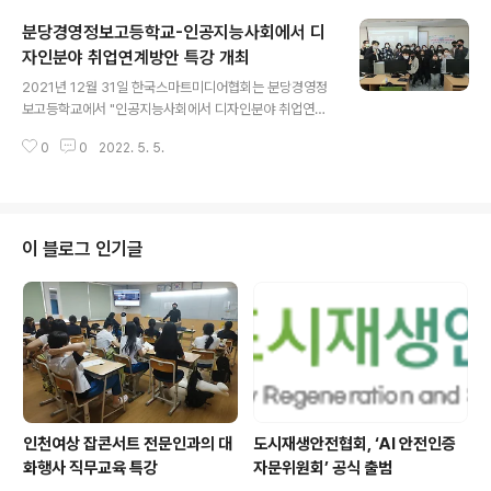
루션은 A**사의 프로그램을 활용하고 있습니다. 향후, 더
분당경영정보고등학교-인공지능사회에서 디
많은 일자리 창출과 인공지능선진국가로 도약을 위해 많은
청장년의 참여를 기대합니다. 협회 사무국 031-309-02
자인분야 취업연계방안 특강 개최
글 내용
22
2021년 12월 31일 한국스마트미디어협회는 분당경영정
보고등학교에서 "인공지능사회에서 디자인분야 취업연계
방안 "에 대한 특강을 개최하였습니다. 현재 디자인교육은
0
0
2022. 5. 5.
2D기반의 인터넷 기반 그래픽교육에서 메타버스 환경으
로 전환에 따른 교육의 변화를 필요로 하고 있습니다. 아직
메타버스 그래픽 시장이 활성화되진 않았지만, 앞으로의
트랜드 변화에 따른 교육 커리큘럼이 변화도 학교별로 준
비할 때인 것으로 판단됩니다.
이 블로그 인기글
인천여상 잡콘서트 전문인과의 대
도시재생안전협회, ‘AI 안전인증
화행사 직무교육 특강
자문위원회’ 공식 출범