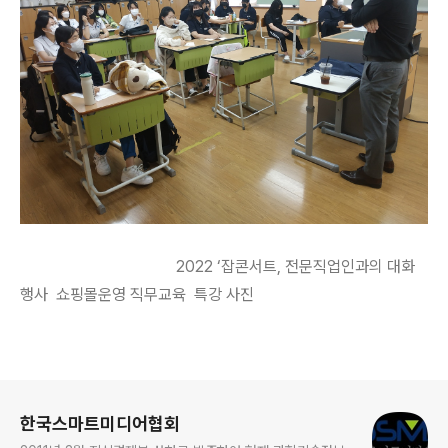
2022 ‘잡콘서트, 전문직업인과의 대화
행사 쇼핑몰운영 직무교육 특강 사진
로그 정보
한국스마트미디어협회