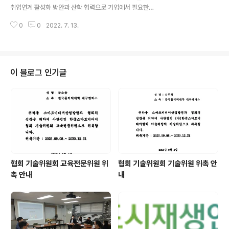
관련하여 취업 및 직무수행에 필요한 지식·기술·태도를 습
취업연계 활성화 방안과 산학 협력으로 기업에서 필요한
득할 수 있도록 학교 교육과정의 일환으로 실시하는 다양
빅데이터관련 교육과정 협력방안 추진제안 1. 일시 : 2022
한 직업 체험 및 일을 통한 학습중심 현장실습을 의미한다
0
0
2022. 7. 13.
년 7월 04일 (월) 2. 장소 : (사)경기벤처기업협회 회의실 (
3 ...
경기도경제과학진흥원 7층 회의실) 3. 참석인원 : (사)경기
벤처기업협회 이기명 사무국장 (사)한국스마트미디어협회
김성진 상임이사, 엄명용 사무국장 추후 사업협력 방안 고
용노동부에서 매년 추진 하는 K디지탈사업 스마트아카데
이 블로그 인기글
미 사업 관련 검토후 추진 예정임 기대효과 협력기업 신규
인력 채용시 관련업무에 필요한 인재를 특성화고에서 추천
현장실습을 통하여 직무수행능력에 따라 기업채용 업무 지
원 협의
협회 기술위원회 교육전문위원 위
협회 기술위원회 기술위원 위촉 안
촉 안내
내