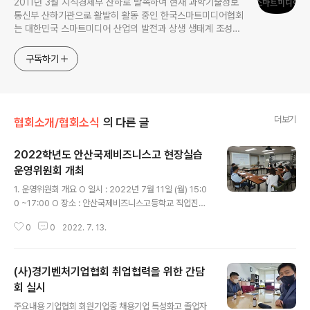
2011년 3월 지식경제부 산하로 발족하여 현재 과학기술정보
통신부 산하기관으로 활발히 활동 중인 한국스마트미디어협회
는 대한민국 스마트미디어 산업의 발전과 상생 생태계 조성을
이끄는 중심축입니다. 현재 언론, 광고 마케팅, IT 개발, 영상
제작, 홍보, 모바일 서비스 등 다양한 분야의 300여 개 기업
구독하기
및 기관이 주요 회원사로 참여하여 상생을 통한 새로운 부가가
치를 창출하고 있습니다. 협회는 특성화고 및 대학 취업 연계,
인력 양성 지원 사업, 대학교
더보기
협회소개/협회소식
의 다른 글
2022학년도 안산국제비즈니스고 현장실습
운영위원회 개최
글 내용
1. 운영위원회 개요 O 일시 : 2022년 7월 11일 (월) 15:0
0 ~17:00 O 장소 : 안산국제비즈니스고등학교 직업진로
정보센타 (본관 6층) O 참석위원 : 교내위원 : 교장, 교감,
0
0
2022. 7. 13.
특성화부장, 보건간호부장, 현장실습 1계, 2계담당교사, 학
생대표 (7명) 외부위원 : 학부모 대표, 한국스마트미디어협
회 사무국장, 안산일자리센타 주무관, 한맥공인노무사 대
(사)경기벤처기업협회 취업협력을 위한 간담
표, 산업안전전문가 대표 (5명) 2. 2022년 학습중심 현장
실습 세부운영 계획 현장실습은 산학협력을 기반으로 학교
회 실시
글 내용
에서 배운 지식과 기술을 경험하고 적용함으로써, 진로와
주요내용 기업협회 회원기업중 채용기업 특성화고 졸업자