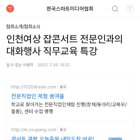
검색하기
한국스마트미디어협회
티스토리
협회소개/협회소식
인천여상 잡콘서트 전문인과의
대화행사 직무교육 특강
알 수 없는 사용자
2022. 7. 20. 15:21
http://1020dream.com
광고
전문직업인 체험 꿈여울
학교로 찾아가는 전문직업인체험 진행(창체/동아리/교복우/
돌봄), 센터 수업 병행
http://m.coupang.com
광고
콘서트 쿠팡 오늘주문 내일도착 바로!