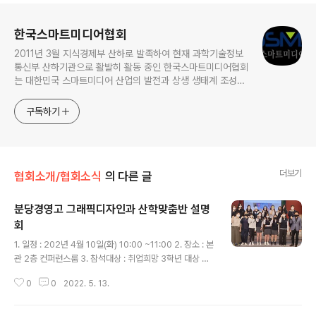
로그 정보
한국스마트미디어협회
2011년 3월 지식경제부 산하로 발족하여 현재 과학기술정보
통신부 산하기관으로 활발히 활동 중인 한국스마트미디어협회
는 대한민국 스마트미디어 산업의 발전과 상생 생태계 조성을
이끄는 중심축입니다. 현재 언론, 광고 마케팅, IT 개발, 영상
제작, 홍보, 모바일 서비스 등 다양한 분야의 300여 개 기업
구독하기
및 기관이 주요 회원사로 참여하여 상생을 통한 새로운 부가가
치를 창출하고 있습니다. 협회는 특성화고 및 대학 취업 연계,
인력 양성 지원 사업, 대학교
더보기
협회소개/협회소식
의 다른 글
분당경영고 그래픽디자인과 산학맞춤반 설명
회
글 내용
1. 일정 : 202년 4월 10일(화) 10:00 ~11:00 2. 장소 : 본
관 2층 컨퍼런스룸 3. 참석대상 : 취업희망 3학년 대상 그
래픽디자인과 외 17명 4. 설명회 주요내용 : 웹디자인쇼핑
0
0
2022. 5. 13.
몰 운영과정에 대한 교육 커리큘럼과 직업진로 선택에 방
향성 제시 등 웹디자인쇼핑몰 운영과정 이수시 협회에서
시험검증을 통해 카페24에서 발급하는 전자상거래수출마