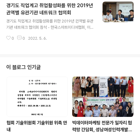
경기도 직업계고 취업활성화를 위한 2019년
스터 2급 자격증 취득가능, 관련분야 취업에 가산점 혜택
부여 등 취준생들에게 직무교육에 기회를 마련해 줄수 있
귄역별 유관기관 네트워크 협의회
글 내용
는 시간이었다 5. 설명회 주요사진
경기도 직업계고 취업활성화를 위한 2019년 귄역별 유관
기관 네트워크 협의회 참석 - 한국스마트미디어협회, 이노
비즈협회, 반도체협회 등 유수 협단체와 150여개 특성화
0
0
2022. 5. 6.
고 교장 및 진로부장선생님이 참석하셨습니다. 이번 행사
에서 당 협회 김성진상임이사는 콘텐츠 산업 및 글로벌전
자상거래분야의 전문교육을 위해 특성화고에서 많은 관심
과 취업연계지원을 홍보하였습니다. 문의 : 사무국(031-3
09-0222) 9 도달 2 참여 게시물 홍보하기 3회원님, 외
이 블로그 인기글
2명
협회 기술위원회 기술위원 위촉 안
빅데이터마케팅 전문가 일자리 협
내
력망 간담회, 성남여성인력개발센
터주관