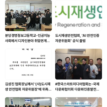
분당경영정보고등학교-인공지능
도시재생안전협회, ‘AI 안전인증
사회에서 디자인분야 취업연계방
자문위원회’ 공식 출범
안 특강 개최
김성진 협회장님께서 '(사)도시재
#한국스마트미디어협회는-국제
생 안전협회 자문위원장'에 위촉됨
다문화협의회 다문화진흥발전을
을 안내드립니다.
위한기업체험 및 취업연계를 위한
협약을 체결